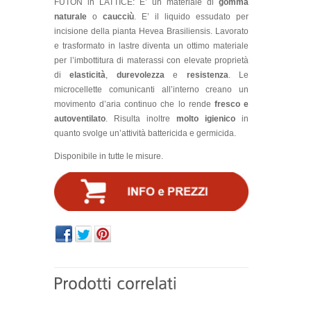
FUTON in LATTICE: E’ un materiale di
gomma
naturale
o
caucciù
. E’ il liquido essudato per
incisione della pianta Hevea Brasiliensis. Lavorato
e trasformato in lastre diventa un ottimo materiale
per l’imbottitura di materassi con elevate proprietà
di
elasticità
,
durevolezza
e
resistenza
. Le
microcellette comunicanti all’interno creano un
movimento d’aria continuo che lo rende
fresco e
autoventilato
. Risulta inoltre
molto igienico
in
quanto svolge un’attività battericida e germicida.
Disponibile in tutte le misure.